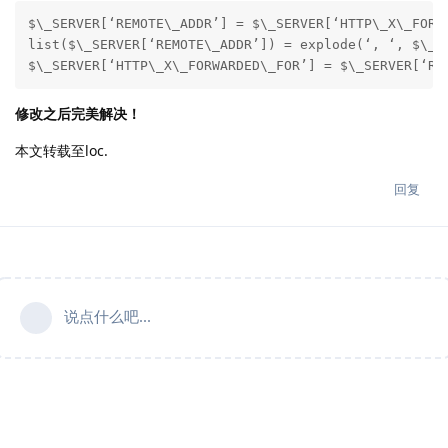
$\_SERVER[‘REMOTE\_ADDR’] = $\_SERVER[‘HTTP\_X\_FOR
list($\_SERVER[‘REMOTE\_ADDR’]) = explode(‘, ‘, 
$\_SERVER[‘HTTP\_X\_FORWARDED\_FOR’] = $\_SERVER[‘
修改之后完美解决！
本文转载至loc.
回复
说点什么吧...