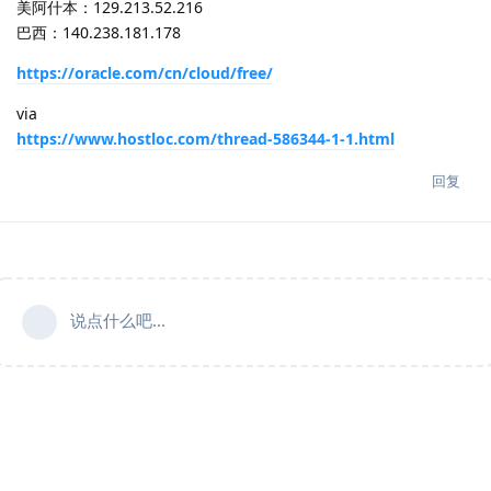
美阿什本：129.213.52.216
巴西：140.238.181.178
https://oracle.com/cn/cloud/free/
via
https://www.hostloc.com/thread-586344-1-1.html
回复
说点什么吧...