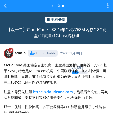
1
/
1
条
主机分享
【双十二】CloudCone：$8.1/年/1核/768M内存/18G硬
盘/2T流量/1Gbps/洛杉矶
admin
Untouchable
2022年3月18日
CloudCone 美国稳定云主机商，主营美国洛杉矶服务器，其VPS基
Lv.
1531
于KVM，特色是MultaCom机房，中国联通优化，按小时计费，可
随时删除、重建。该主机商控制面板为自研，界面漂亮且易操作，
并且服务器已经可以通过APP管理。
注意：需要先注册
https://cloudcone.com
，然后后台充值，再购
买对应套餐，支持支付宝和信用卡支付，七天无理由退款。
双十二促销，性价比高，以下套餐机器CPU和硬盘升级了，性能会
比旧机器好一些。