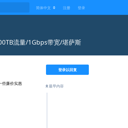
简体中文
注册
登录
盘/100TB流量/1Gbps带宽/堪萨斯
登录以回复
都是一些廉价实惠
最早内容