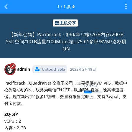
1
/
1
条
主机分享
【新年促销】Pacificrack：$30/年/2核/2GB内存/20GB
SSD空间/10TB流量/100Mbps端口/5-61多IP/KVM/洛杉矶
QN
admin
Untouchable
2022年3月18日
Pacificrack，QuadraNet 全资子公司，主要提供KVM VPS，数据中
Lv.
1531
心为洛杉矶QN，线路为电信CN2GT，联通移动直连，晚高峰速度
慢。现在新出了4款多IP套餐，数量有限售完即止。支持Paypal、支
付宝付款。
ZQ-5IP
vCPU：2
内存：2 GB