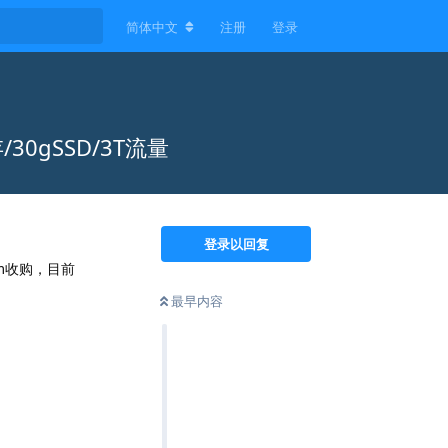
简体中文
注册
登录
30gSSD/3T流量
登录以回复
yvm收购，目前
最早内容