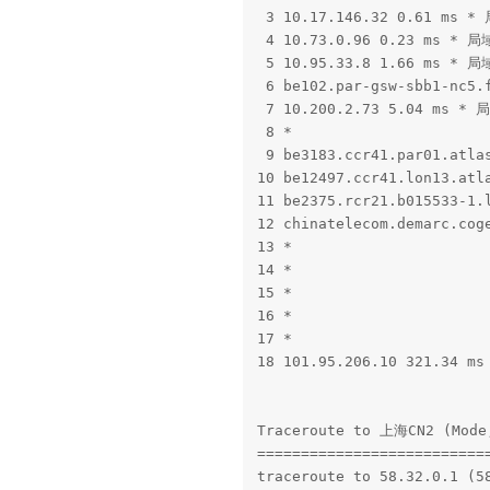
 3 10.17.146.32 0.61 ms *
 4 10.73.0.96 0.23 ms * 局
 5 10.95.33.8 1.66 ms * 局
 6 be102.par-gsw-sbb1-nc5
 7 10.200.2.73 5.04 ms * 
 8 *

 9 be3183.ccr41.par01.atl
10 be12497.ccr41.lon13.atl
11 be2375.rcr21.b015533-1.
12 chinatelecom.demarc.cog
13 *

14 *

15 *

16 *

17 *

18 101.95.206.10 321.34 m
Traceroute to 上海CN2 (Mode,
===========================
traceroute to 58.32.0.1 (58