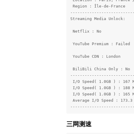
 Region : Île-de-France

---------------------------
Streaming Media Unlock:

 Netflix : No

 YouTube Premium : Failed

 YouTube CDN : London

 BiliBili China Only : No

---------------------------
 I/O Speed( 1.0GB ) : 167 M
 I/O Speed( 1.0GB ) : 188 M
 I/O Speed( 1.0GB ) : 165 M
 Average I/O Speed : 173.3 
--------------------------
三网测速