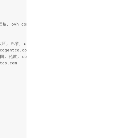
黎, ovh.com

大区, 巴黎, cogentco.com

ogentco.com

英国, 伦敦, cogentco.com

co.com
