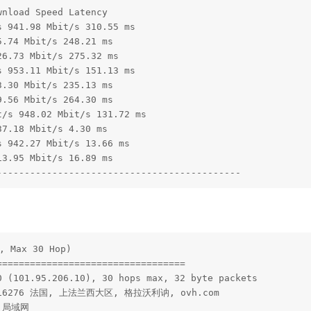
nload Speed Latency 

 941.98 Mbit/s 310.55 ms 

.74 Mbit/s 248.21 ms 

6.73 Mbit/s 275.32 ms 

 953.11 Mbit/s 151.13 ms 

.30 Mbit/s 235.13 ms 

.56 Mbit/s 264.30 ms 

/s 948.02 Mbit/s 131.72 ms 

7.18 Mbit/s 4.30 ms 

 942.27 Mbit/s 13.66 ms 

3.95 Mbit/s 16.89 ms 

--------------------------------------------
 Max 30 Hop)

=================================

 (101.95.206.10), 30 hops max, 32 byte packets

 AS16276 法国, 上法兰西大区, 格拉沃利讷, ovh.com

* 局域网
