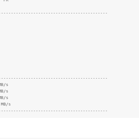
-------------------------------------------

-------------------------------------------

B/s

B/s

B/s

MB/s

--------------------------------------------