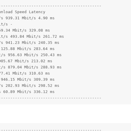
-------------------------------------------

nload Speed Latency 

s 939.31 Mbit/s 4.90 ms 

t/s - 

9.34 Mbit/s 329.08 ms 

t/s 493.84 Mbit/s 261.72 ms 

s 941.23 Mbit/s 240.35 ms 

125.88 Mbit/s 283.64 ms 

/s 956.63 Mbit/s 250.43 ms 

05.67 Mbit/s 213.02 ms 

/s 879.04 Mbit/s 288.93 ms 

7.41 Mbit/s 310.63 ms 

946.15 Mbit/s 309.39 ms 

s 202.93 Mbit/s 298.52 ms 

 60.89 Mbit/s 336.12 ms 

--------------------------------------------
-------------------------------------------
