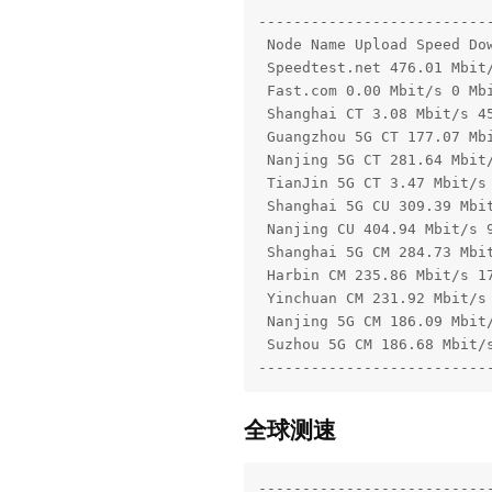
---------------------------
 Node Name Upload Speed Dow
 Speedtest.net 476.01 Mbit/
 Fast.com 0.00 Mbit/s 0 Mbi
 Shanghai CT 3.08 Mbit/s 45
 Guangzhou 5G CT 177.07 Mbi
 Nanjing 5G CT 281.64 Mbit/
 TianJin 5G CT 3.47 Mbit/s 
 Shanghai 5G CU 309.39 Mbit
 Nanjing CU 404.94 Mbit/s 9
 Shanghai 5G CM 284.73 Mbit
 Harbin CM 235.86 Mbit/s 17
 Yinchuan CM 231.92 Mbit/s 
 Nanjing 5G CM 186.09 Mbit/
 Suzhou 5G CM 186.68 Mbit/s
--------------------------
全球测速
---------------------------