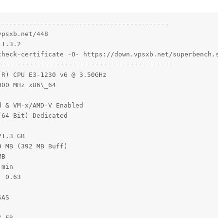
-------------------------------------------

psxb.net/448

1.3.2

check-certificate -O- https://down.vpsxb.net/superbench.s
-------------------------------------------

R) CPU E3-1230 v6 @ 3.50GHz

00 MHz x86\_64

 & VM-x/AMD-V Enabled 

64 Bit) Dedicated

1.3 GB 

 MB (392 MB Buff)

B

min

 0.63

AS

 FR
