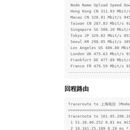
 Node Name Upload Speed Dow
 Hong Kong CN 311.93 Mbit/s
 Macau CN 328.91 Mbit/s 945
 Taiwan CN 287.83 Mbit/s 92
 Singapore SG 508.10 Mbit/s
 Tokyo JP 329.82 Mbit/s 853
 Seoul KR 298.95 Mbit/s 389
 Los Angeles US 486.80 Mbit
 London UK 475.63 Mbit/s 93
 Frankfurt DE 477.89 Mbit/s
 France FR 479.59 Mbit/s 91
--------------------------
回程路由
Traceroute to 上海电信 (Mode,
===========================
traceroute to 101.95.206.10
 1 51.38.40.252 0.81 ms
 2 10.161.25.189 0.29 ms 