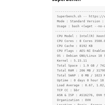
---------------------------
 Superbench.sh -- https://v
 Mode : Standard Version : 
 Usage : bash <(wget --no-
---------------------------
 CPU Model : Intel(R) Xeon(
 CPU Cores : 8 Cores 3500.0
 CPU Cache : 8192 KB 

 CPU Flags : AES-NI Enabled
 OS : Debian GNU/Linux 10 (
 Kernel : 5.15.11

 Total Space : 1.9 GB / 742
 Total RAM : 206 MB / 31799
 Total SWAP : 0 MB / 1023 M
 Uptime : 0 days 0 hour 18 
 Load Average : 0.67, 1.02,
 TCP CC : bbr

 ASN & ISP : AS16276, OVH S
 Organization : OVH

 Location : Paris, France /