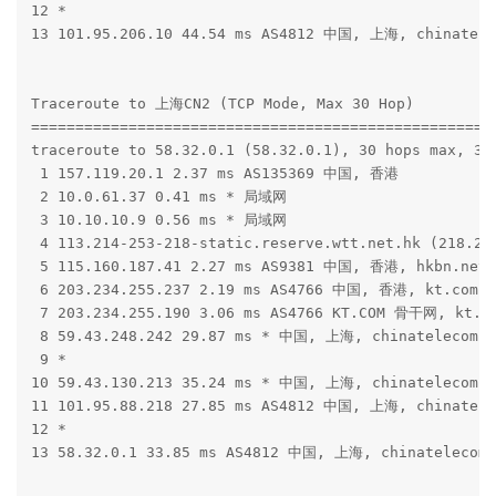
12 *

13 101.95.206.10 44.54 ms AS4812 中国, 上海, chinatele
Traceroute to 上海CN2 (TCP Mode, Max 30 Hop)

=====================================================
traceroute to 58.32.0.1 (58.32.0.1), 30 hops max, 32 
 1 157.119.20.1 2.37 ms AS135369 中国, 香港

 2 10.0.61.37 0.41 ms * 局域网

 3 10.10.10.9 0.56 ms * 局域网

 4 113.214-253-218-static.reserve.wtt.net.hk (218.2
 5 115.160.187.41 2.27 ms AS9381 中国, 香港, hkbn.net

 6 203.234.255.237 2.19 ms AS4766 中国, 香港, kt.com

 7 203.234.255.190 3.06 ms AS4766 KT.COM 骨干网, kt.co
 8 59.43.248.242 29.87 ms * 中国, 上海, chinatelecom.c
 9 *

10 59.43.130.213 35.24 ms * 中国, 上海, chinatelecom.c
11 101.95.88.218 27.85 ms AS4812 中国, 上海, chinatele
12 *

13 58.32.0.1 33.85 ms AS4812 中国, 上海, chinatelecom.