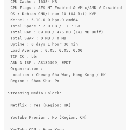
 CPU Cache : 16384 KB 

 CPU Flags : AES-NI Enabled & VM-x/AMD-V Disabled 

 OS : Debian GNU/Linux 10 (64 Bit) KVM

 Kernel : 5.10.0-0.bpo.9-amd64

 Total Space : 2.0 GB / 17.7 GB 

 Total RAM : 69 MB / 475 MB (142 MB Buff)

 Total SWAP : 0 MB / 0 MB

 Uptime : 0 days 1 hour 30 min

 Load Average : 0.05, 0.05, 0.00

 TCP CC : bbr

 ASN & ISP : AS135369, EPDT

 Organization : 

 Location : Cheung Sha Wan, Hong Kong / HK

 Region : Sham Shui Po

-----------------------------------------------------
Streaming Media Unlock:

 Netflix : Yes (Region: HK)

 YouTube Premium : No (Region: CN) 

 YouTube CDN : Hong Kong
