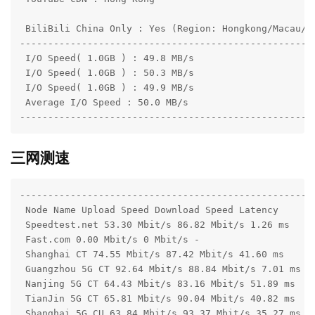
 BiliBili China Only : Yes (Region: Hongkong/Macau/Ta
-----------------------------------------------------
 I/O Speed( 1.0GB ) : 49.8 MB/s

 I/O Speed( 1.0GB ) : 50.3 MB/s

 I/O Speed( 1.0GB ) : 49.9 MB/s

 Average I/O Speed : 50.0 MB/s

----------------------------------------------------
三网测速
-----------------------------------------------------
 Node Name Upload Speed Download Speed Latency 

 Speedtest.net 53.30 Mbit/s 86.82 Mbit/s 1.26 ms 

 Fast.com 0.00 Mbit/s 0 Mbit/s - 

 Shanghai CT 74.55 Mbit/s 87.42 Mbit/s 41.60 ms 

 Guangzhou 5G CT 92.64 Mbit/s 88.84 Mbit/s 7.01 ms 

 Nanjing 5G CT 64.43 Mbit/s 83.16 Mbit/s 51.89 ms 

 TianJin 5G CT 65.81 Mbit/s 90.04 Mbit/s 40.82 ms 

 Shanghai 5G CU 63.84 Mbit/s 93.37 Mbit/s 35.27 ms 
