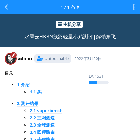
1
/
1
条
主机分享
水墨云HKBN线路轻量小鸡测评|解锁奈飞
admin
Untouchable
2022年3月20日
目录
Lv.
1531
1 介绍
1.1 买
2 测评结果
2.1 superbench
2.2 三网测速
2.3 全球测速
2.4 回程路由
2.5 去程路由