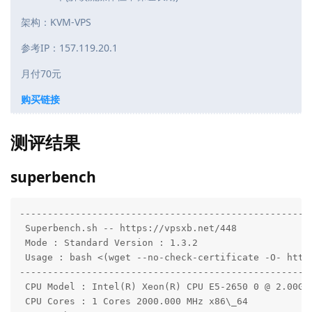
架构：KVM-VPS
参考IP：157.119.20.1
月付70元
购买链接
测评结果
superbench
-----------------------------------------------------
 Superbench.sh -- https://vpsxb.net/448

 Mode : Standard Version : 1.3.2

 Usage : bash <(wget --no-check-certificate -O- https
-----------------------------------------------------
 CPU Model : Intel(R) Xeon(R) CPU E5-2650 0 @ 2.00GHz
 CPU Cores : 1 Cores 2000.000 MHz x86\_64
