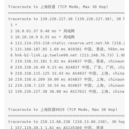
Traceroute to 上海联通 (TCP Mode, Max 30 Hop)

=====================================================
traceroute to 139.226.227.38 (139.226.227.38), 30 hop
 1 *

 2 10.0.61.37 0.48 ms * 局域网

 3 10.10.10.9 0.55 ms * 局域网

 4 113.214-253-218-static.reserve.wtt.net.hk (218.2
 5 115.160.187.85 1.69 ms AS9381 中国, 香港, hkbn.net

 6 hnk-b2-link.ip.twelve99.net (213.248.76.73) 1.98
 7 219.158.33.181 5.02 ms AS4837 中国, 香港, chinaunic
 8 219.158.10.49 9.23 ms AS4837 中国, 广东, 广州, china
 9 219.158.115.125 33.43 ms AS4837 中国, 上海, chinaun
10 219.158.6.209 39.00 ms AS4837 中国, 上海, chinaunic
11 219.158.7.125 34.54 ms AS4837 中国, 上海, chinaunic
12 139.226.227.38 36.88 ms AS17621 中国, 上海, chinaun
Traceroute to 上海联通9929 (TCP Mode, Max 30 Hop)

=====================================================
traceroute to 210.13.66.238 (210.13.66.238), 30 hops 
 1 157.119.20.1 1.61 ms AS135369 中国, 香港
