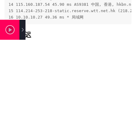
14 115.160.187.54 45.90 ms AS9381 中国, 香港, hkbn.net

15 114.214-253-218-static.reserve.wtt.net.hk (218.2
16 10.10.10.27 49.36 ms * 局域网
ping延迟
iperf3