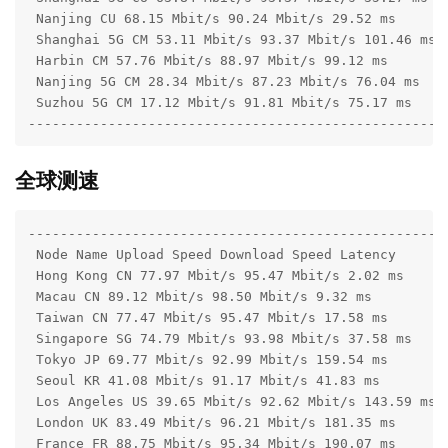
 Nanjing CU 68.15 Mbit/s 90.24 Mbit/s 29.52 ms 

 Shanghai 5G CM 53.11 Mbit/s 93.37 Mbit/s 101.46 ms 

 Harbin CM 57.76 Mbit/s 88.97 Mbit/s 99.12 ms 

 Nanjing 5G CM 28.34 Mbit/s 87.23 Mbit/s 76.04 ms 

 Suzhou 5G CM 17.12 Mbit/s 91.81 Mbit/s 75.17 ms 

----------------------------------------------------
全球测速
-----------------------------------------------------
 Node Name Upload Speed Download Speed Latency 

 Hong Kong CN 77.97 Mbit/s 95.47 Mbit/s 2.02 ms 

 Macau CN 89.12 Mbit/s 98.50 Mbit/s 9.32 ms 

 Taiwan CN 77.47 Mbit/s 95.47 Mbit/s 17.58 ms 

 Singapore SG 74.79 Mbit/s 93.98 Mbit/s 37.58 ms 

 Tokyo JP 69.77 Mbit/s 92.99 Mbit/s 159.54 ms 

 Seoul KR 41.08 Mbit/s 91.17 Mbit/s 41.83 ms 

 Los Angeles US 39.65 Mbit/s 92.62 Mbit/s 143.59 ms 

 London UK 83.49 Mbit/s 96.21 Mbit/s 181.35 ms 

 France FR 88.75 Mbit/s 95.34 Mbit/s 190.07 ms 
