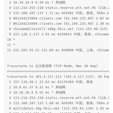
 3 10.10.10.9 0.39 ms * 局域网

 4 113.214-253-218-static.reserve.wtt.net.hk (218.2
 5 115.160.187.115 1.71 ms AS9381 中国, 香港, hkbn.net

 6 061244225084.ctinets.com (61.244.225.84) 2.65 ms
 7 061244225049.ctinets.com (61.244.225.49) 2.39 ms
 8 chinamobileintl2-100g.hkix.net (123.255.90.215) 
 9 223.120.2.117 3.91 ms AS58453 中国, 香港, chinamobi
10 *

11 *

12 221.183.55.22 221.60 ms AS9808 中国, 上海, chinamob
Traceroute to 北京教育网 (TCP Mode, Max 30 Hop)

=====================================================
traceroute to 101.4.117.213 (101.4.117.213), 30 hops 
 1 157.119.20.1 22.62 ms AS135369 中国, 香港

 2 10.0.61.37 0.32 ms * 局域网

 3 10.10.10.9 0.55 ms * 局域网

 4 113.214-253-218-static.reserve.wtt.net.hk (218.2
 5 115.160.187.115 1.69 ms AS9381 中国, 香港, hkbn.net

 6 multidata1-10g.hkix.net (123.255.91.118) 2.93 ms