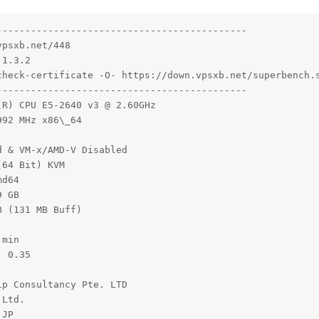
-------------------------------------------

psxb.net/448

1.3.2

check-certificate -O- https://down.vpsxb.net/superbench.s
-------------------------------------------

R) CPU E5-2640 v3 @ 2.60GHz

92 MHz x86\_64

 & VM-x/AMD-V Disabled 

64 Bit) KVM

d64

 GB 

 (131 MB Buff)

min

 0.35

p Consultancy Pte. LTD

Ltd.

JP
