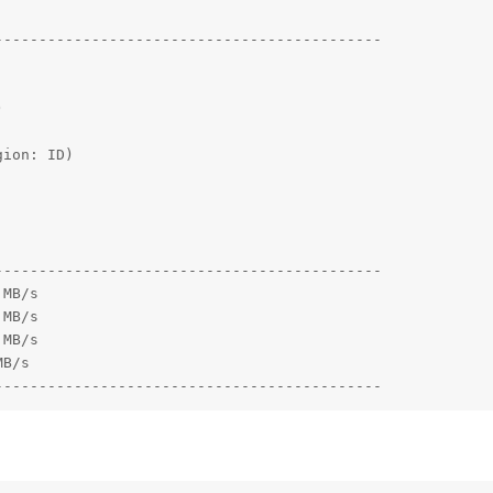
-------------------------------------------



ion: ID)

-------------------------------------------

MB/s

MB/s

MB/s

B/s

--------------------------------------------