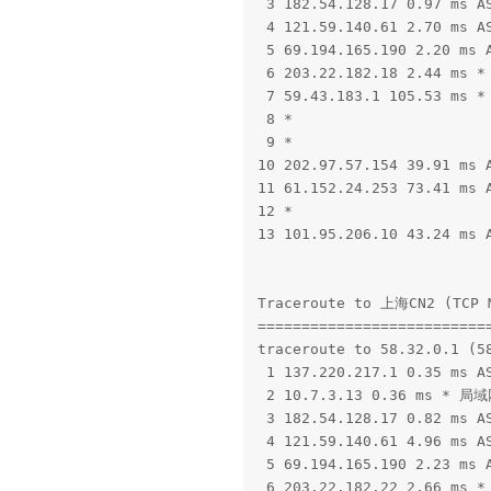
 3 182.54.128.17 0.97 ms 
 4 121.59.140.61 2.70 ms 
 5 69.194.165.190 2.20 ms
 6 203.22.182.18 2.44 ms
 7 59.43.183.1 105.53 ms 
 8 *

 9 *

10 202.97.57.154 39.91 ms
11 61.152.24.253 73.41 ms
12 *

13 101.95.206.10 43.24 ms
Traceroute to 上海CN2 (TCP M
===========================
traceroute to 58.32.0.1 (58
 1 137.220.217.1 0.35 ms 
 2 10.7.3.13 0.36 ms * 局域
 3 182.54.128.17 0.82 ms 
 4 121.59.140.61 4.96 ms 
 5 69.194.165.190 2.23 ms
 6 203.22.182.22 2.66 ms 