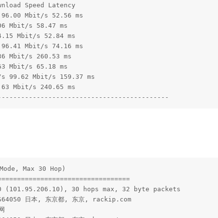
nload Speed Latency 

96.00 Mbit/s 52.56 ms 

6 Mbit/s 58.47 ms 

.15 Mbit/s 52.84 ms 

96.41 Mbit/s 74.16 ms 

6 Mbit/s 260.53 ms 

3 Mbit/s 65.18 ms 

s 99.62 Mbit/s 159.37 ms 

63 Mbit/s 240.65 ms 

--------------------------------------------
ode, Max 30 Hop)

=================================

 (101.95.206.10), 30 hops max, 32 byte packets

AS64050 日本, 东京都, 东京, rackip.com

网
