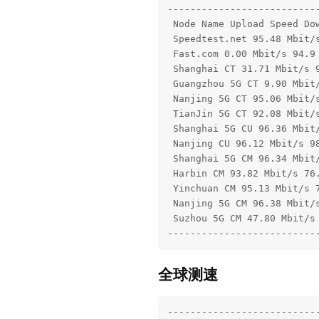
---------------------------
 Node Name Upload Speed Dow
 Speedtest.net 95.48 Mbit/s
 Fast.com 0.00 Mbit/s 94.9 
 Shanghai CT 31.71 Mbit/s 9
 Guangzhou 5G CT 9.90 Mbit/
 Nanjing 5G CT 95.06 Mbit/s
 TianJin 5G CT 92.08 Mbit/s
 Shanghai 5G CU 96.36 Mbit/
 Nanjing CU 96.12 Mbit/s 98
 Shanghai 5G CM 96.34 Mbit/
 Harbin CM 93.82 Mbit/s 76.
 Yinchuan CM 95.13 Mbit/s 7
 Nanjing 5G CM 96.38 Mbit/s
 Suzhou 5G CM 47.80 Mbit/s 
--------------------------
全球测速
---------------------------