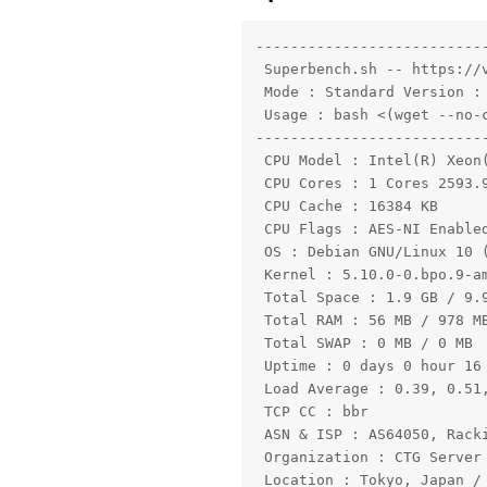
---------------------------
 Superbench.sh -- https://v
 Mode : Standard Version : 
 Usage : bash <(wget --no-
---------------------------
 CPU Model : Intel(R) Xeon(
 CPU Cores : 1 Cores 2593.9
 CPU Cache : 16384 KB 

 CPU Flags : AES-NI Enabled
 OS : Debian GNU/Linux 10 (
 Kernel : 5.10.0-0.bpo.9-am
 Total Space : 1.9 GB / 9.9
 Total RAM : 56 MB / 978 MB
 Total SWAP : 0 MB / 0 MB

 Uptime : 0 days 0 hour 16 
 Load Average : 0.39, 0.51,
 TCP CC : bbr

 ASN & ISP : AS64050, Racki
 Organization : CTG Server 
 Location : Tokyo, Japan / 