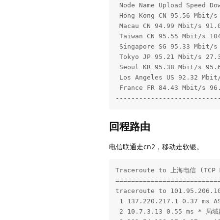
 Node Name Upload Speed Dow
 Hong Kong CN 95.56 Mbit/s 
 Macau CN 94.99 Mbit/s 91.0
 Taiwan CN 95.55 Mbit/s 104
 Singapore SG 95.33 Mbit/s 
 Tokyo JP 95.21 Mbit/s 27.3
 Seoul KR 95.38 Mbit/s 95.6
 Los Angeles US 92.32 Mbit/
 France FR 84.43 Mbit/s 96.
--------------------------
回程路由
电信联通走cn2，移动走软银。
Traceroute to 上海电信 (TCP M
===========================
traceroute to 101.95.206.10
 1 137.220.217.1 0.37 ms 
 2 10.7.3.13 0.55 ms * 局域