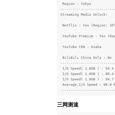
 Region : Tokyo

---------------------------
Streaming Media Unlock:

 Netflix : Yes (Region: JP)
 YouTube Premium : Yes (Reg
 YouTube CDN : Osaka

 BiliBili China Only : No

---------------------------
 I/O Speed( 1.0GB ) : 94.4 
 I/O Speed( 1.0GB ) : 80.4 
 I/O Speed( 1.0GB ) : 94.7 
 Average I/O Speed : 89.8 M
--------------------------
三网测速