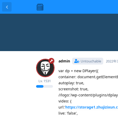
admin
Untouchable
2022年
var dp = new DPlayer({
container: document.getElementBy
Lv.
1531
autoplay: true,
screenshot: true,
//logo:'/wp-content/plugins/dpla
video: {
url:'
https://storage1.zhujizixu
live: 'false',