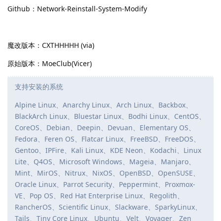
Github：Network-Reinstall-System-Modify
魔改版本：CXTHHHHH (via)
原始版本：MoeClub(Vicer)
支持安装的系统
Alpine Linux、Anarchy Linux、Arch Linux、Backbox、
BlackArch Linux、Bluestar Linux、Bodhi Linux、CentOS、
CoreOS、Debian、Deepin、Devuan、Elementary OS、
Fedora、Feren OS、Flatcar Linux、FreeBSD、FreeDOS、
Gentoo、IPFire、Kali Linux、KDE Neon、Kodachi、Linux
Lite、Q4OS、Microsoft Windows、Mageia、Manjaro、
Mint、MirOS、Nitrux、NixOS、OpenBSD、OpenSUSE、
Oracle Linux、Parrot Security、Peppermint、Proxmox-
VE、Pop OS、Red Hat Enterprise Linux、Regolith、
RancherOS、Scientific Linux、Slackware、SparkyLinux、
Tails、Tiny Core Linux、Ubuntu、Velt、Voyager、Zen