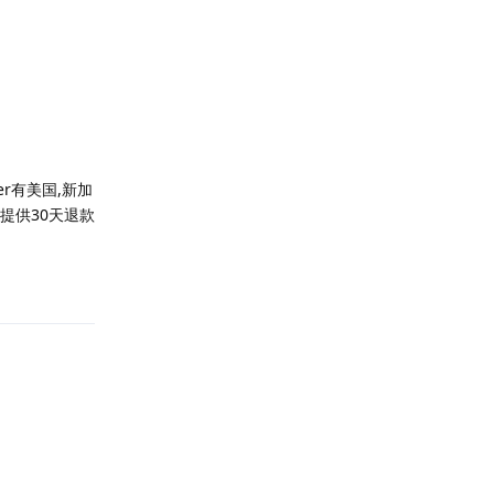
er有美国,新加
站。提供30天退款
回复