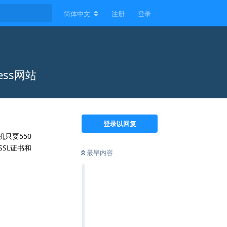
简体中文
注册
登录
ess网站
登录以回复
机只要550
SSL证书和
最早内容