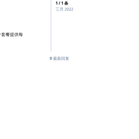
1
/
1
条
三月 2022
个套餐提供每
最新回复