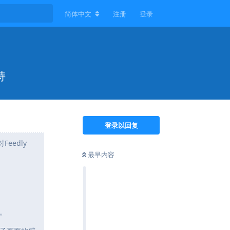
简体中文
注册
登录
持
登录以回复
eedly
最早内容
。