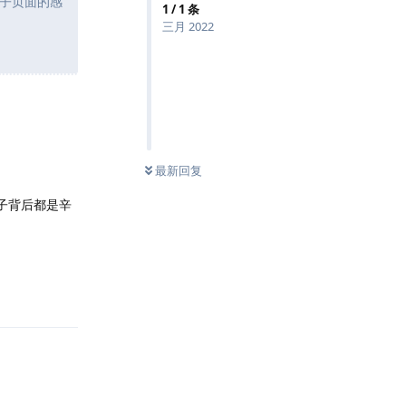
子页面的感
1
/
1
条
三月 2022
最新回复
子背后都是辛
回复