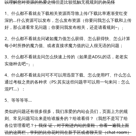
以理解您对资源的热爱之情
但是比较抵触无视规则的
勿见怪
1、什么都不看就去下载相关资源而导致上传/下载比率逐渐变红变
深的...什么资源可以发布，怎么发布资源（你要问我怎么下载和上传
好，那么请看常见问题；你要问我发布相关，还是请看规则~
）；
2、什么都不看就去问诸如魔力值怎么获得、怎么获得快、怎么计算
每小时所挣的魔力值、或者直接求魔力值的让人很无语的问题；
3、什么都不看就去问怎么快速上传的（如果是ADSL的话，老老实
实做种去吧~
）；
4、什么都不看就去问可不可以用迅雷下载、怎么使用PT、什么怎么
通过考核之类的各种求（PS:其实这些问题早可以用一句来问：怎么
混PT...）：
5、等等等等...
类似的问题还有很多很多，我们亲爱的内站会员们，页面上方的规
则、常见问题写出来是给谁服务的？给谁看得？（我想不是写了给
各位管理看吧？
）我保 证，对于刚进内站的童鞋，你看一遍我上面
说的这两栏，学到的比你花时间在新手区或者聊天室（chat room）