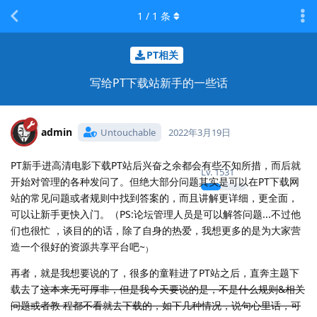
1
/
1
条
PT相关
写给PT下载站新手的一些话
admin
Untouchable
2022年3月19日
PT新手进高清电影下载PT站后兴奋之余都会有些不知所措，而后就
Lv.
1531
开始对管理的各种发问了。但绝大部分问题其实是可以在PT下载网
站的常见问题或者规则中找到答案的，而且讲解更详细，更全面，
可以让新手更快入门。（PS:论坛管理人员是可以解答问题...不过他
们也很忙 ，谈目的的话，除了自身的热爱，我想更多的是为大家营
造一个很好的资源共享平台吧~
）
再者，就是我想要说的了，很多的童鞋进了PT站之后，直奔主题下
载去了
这本来无可厚非，但是我今天要说的是，不是什么规则&相关
问题或者教 程都不看就去下载的，如下几种情况，说句心里话，可