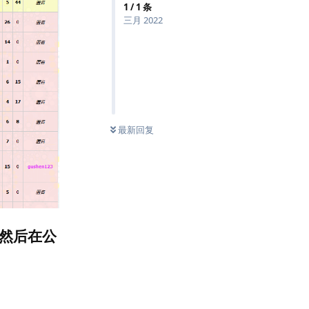
1
/
1
条
三月 2022
最新回复
然后在公