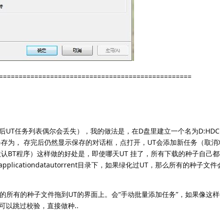
=================================================
UT任务列表偶尔会丢失），我的做法是，在D盘里建立一个名为D:HD
-另存为， 存完后仍然显示保存的对话框，点打开，UT会添加新任务（取消X
认BT程序）这样做的好处是，即使哪天UT 挂了，所有下载的种子自己
licationdatautorrent目录下，如果绿化过UT，那么所有的种子文
中的所有的种子文件拖到UT的界面上。会“手动批量添加任务”，如果像这
可以跳过校验，直接做种..