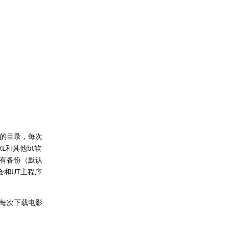
C的目录，每次
L和其他bt软
都有备份（默认
件会和UT主程序
样每次下载电影