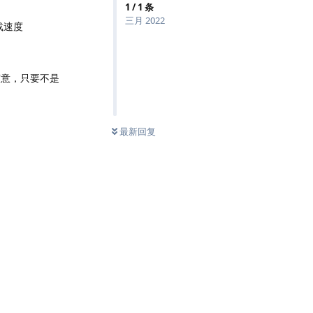
1
/
1
条
三月 2022
载速度
随意，只要不是
最新回复