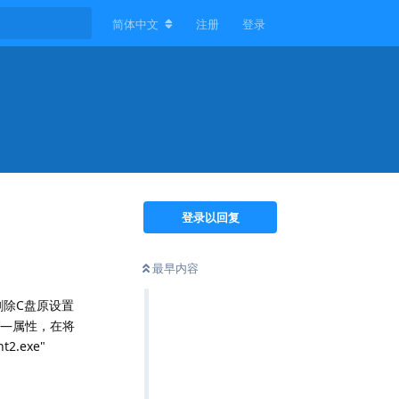
简体中文
注册
登录
登录以回复
最早内容
中，删除C盘原设置
方式—属性，在将
t2.exe"