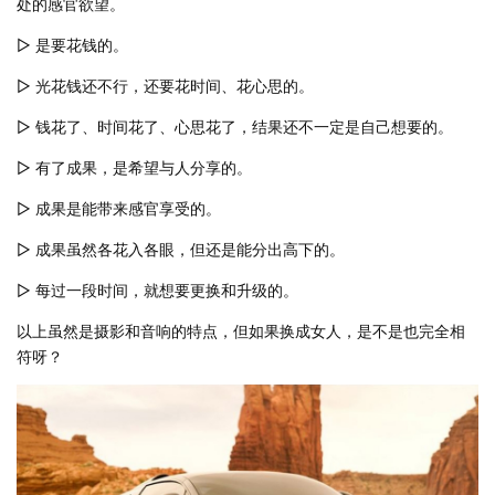
处的感官欲望。
▷ 是要花钱的。
▷ 光花钱还不行，还要花时间、花心思的。
▷ 钱花了、时间花了、心思花了，结果还不一定是自己想要的。
▷ 有了成果，是希望与人分享的。
▷ 成果是能带来感官享受的。
▷ 成果虽然各花入各眼，但还是能分出高下的。
▷ 每过一段时间，就想要更换和升级的。
以上虽然是摄影和音响的特点，但如果换成女人，是不是也完全相
符呀？