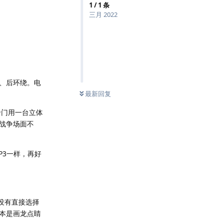
1
/
1
条
三月 2022
、后环绕。电
最新回复
专门用一台立体
战争场面不
P3一样，再好
么没有直接选择
本是画龙点睛