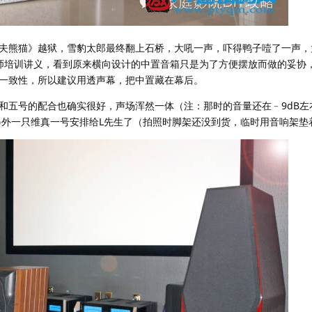
夫熊猫》越狱，雪豹太郎最终翻上石桥，大吼一声，吓得鸭子噎了一声，
师培训讲义，看到原来横向设计的中置音箱只是为了方便摆放而做的妥协
一致性，所以建议用透声幕，把中置藏在幕后。
和五号的配合也确实很好，声场浑然一体（注：那时的音量还在﹣9dB左
把另外一只维真一号安排给L先生了（拍照时脚架还没到货，临时用音响架垫