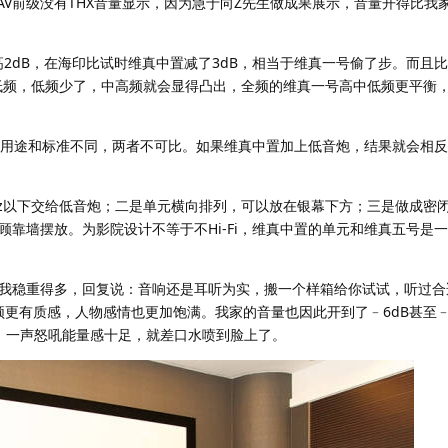
AV前级没有THX音量显示，因为急于向Z先生做成果展示，音量开得比我家
高2dB，在海印比试时维真中置减了3dB，相当于维真一号偷了步。而且
的低频，低频少了，中高频就会显得凸出，全频的维真一号高中低频更平衡
，而是用途和标准不同，两者不可比。如果维真中置加上低音炮，结果就会相
Hz以下交给低音炮；二是单元横向排列，可以放在银幕下方；三是做成密
顾靠墙摆放。为影院设计不等于不Hi-Fi，维真中置的单元和维真五号是
我稳重得多，回复说：音响还是耳听为实，搬一个样箱给你试试，听过合
频更有质感，人物感情也更加饱满。我家的音量也因此开到了﹣6dB甚至﹣
，一声怒吼能量感十足，就差口水喷到脸上了。