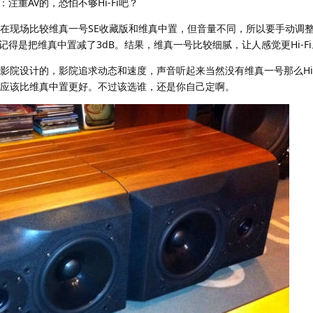
重AV的，恐怕不够Hi-Fi吧？
于是在现场比较维真一号SE收藏版和维真中置，但音量不同，所以要手动调整
得是把维真中置减了3dB。结果，维真一号比较细腻，让人感觉更Hi-Fi
专为影院设计的，影院追求动态和速度，声音听起来当然没有维真一号那么Hi-
效果应该比维真中置更好。不过该选谁，还是你自己定啊。