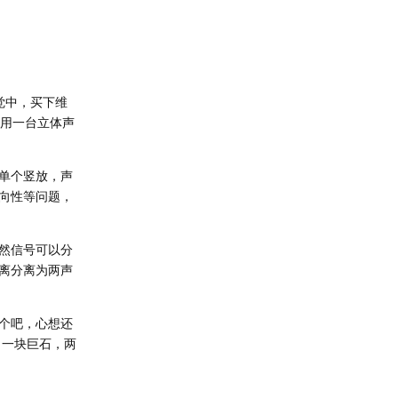
感觉中，买下维
门用一台立体声
单个竖放，声
向性等问题，
然信号可以分
离分离为两声
个吧，心想还
制了一块巨石，两