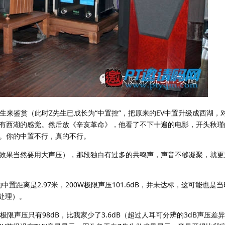
生来鉴赏（此时Z先生已成长为“中置控”，把原来的EV中置升级成西湖，
有西湖的感觉。然后放《辛亥革命》，他看了不下十遍的电影，开头秋瑾
。你的中置不行，真的不行。
效果当然要用大声压），那段独白有过多的共鸣声，声音不够凝聚，就更
中置距离是2.97米，200W极限声压101.6dB，并未达标，这可能也是
处理）。
0W极限声压只有98dB，比我家少了3.6dB（超过人耳可分辨的3dB声压差