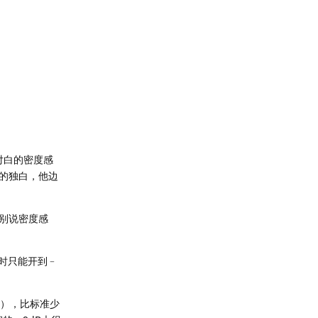
对白的密度感
的独白，他边
别说密度感
当时只能开到﹣
异），比标准少