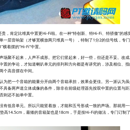
还贵，肯定比维真中置更Hi-Fi啦。在一种“特创新、特Hi-Fi、特骄傲”的
单一层音响架（才够宽横放两只维真一号），特制了1分2的信号线，专
横着摆的“Hi-Fi”中置。
声场聚不起来，人声不成形。把它们竖起来，好一些，但还是不妥。改成
中置的争论，才知道喇叭单元的排列和方向都是有讲究的，涉及相位、指
两个高音摆在中间。
认为把一个音箱的能量分开由两个音箱承担，效果会更佳。另一派认为虽
不具备两声道立体成像的条件，除非在前级处理器先按双中置的位置与距
否则还不如单中置。
没有低音单元。所以只能竖着放，才能和五号形成一致的声场。那就用一
垫高14.5cm，最矮的音箱架也是18cm，于是按Hi-Fi的做法，专门订