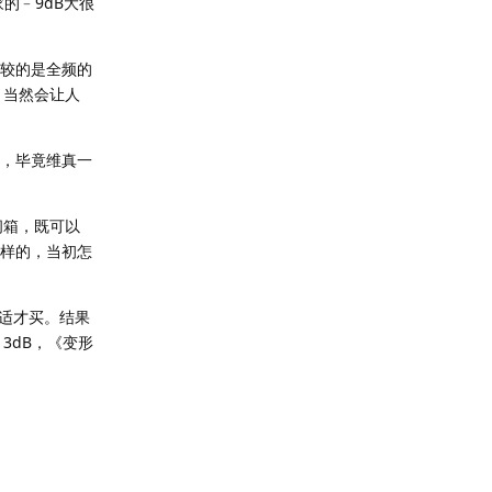
的﹣9dB大很
比较的是全频的
，当然会让人
反，毕竟维真一
闭箱，既可以
一样的，当初怎
适才买。结果
3dB，《变形