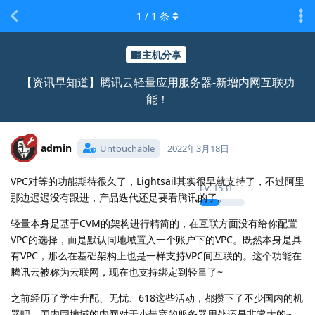
1
/
1
条
主机分享
【资讯早知道】腾讯云轻量应用服务器-新增内网互联功
能！
admin
Untouchable
2022年3月18日
VPC对等的功能期待很久了，Lightsail其实很早就支持了，不过阿里
Lv.
1531
那边迟迟没有跟进，产品迭代还是要看腾讯的了。
轻量本身是基于CVM的架构进行精简的，在互联方面没有给你配置
VPC的选择，而是默认同地域置入一个账户下的VPC。既然本身是具
有VPC，那么在基础架构上也是一样支持VPC间互联的。这个功能在
腾讯云被称为云联网，现在也支持绑定到轻量了~
之前经历了学生升配、无忧、618这些活动，都攒下了不少国内的机
器吧，国内同地域的内网对于小带宽的服务器用处还是非常大的~