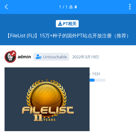
1
/
1
条
PT相关
【FileList (FL)】15万+种子的国外PT站点开放注册（推荐）
admin
Untouchable
2022年3月19日
Lv.
1531