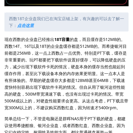
西数18T企业盘我们已在淘宝店铺上架，有兴趣的可以去了解一
下：
点击这里
现在西数的企业盘已经推出
18T容量
的盘，而且缓存是512MB的。
西数14T、16T以及18T的企业盘缓存都是512MB的。而希捷银河目
前都是256MB，这一点上西数占一点优势。特别是PT下载，缓存是
非常重要的。玩PT都要把下载软件设置好缓存，可以降低硬盘的压
力，减少出现下载软件卡死的情况，硬盘本身的缓存当然也能起到
缓存作用，甚至比下载设备本身的内存效果更明显。这一点本人是
有所体验的。早期的硬盘缓存大多都是128MB甚至64MB，下载速
度快特别容易出现下载软件卡死的情况。但自从用了银河这些性能
高的硬盘，500M带宽满速下载，也没有出现过卡死的情况。带宽
500M或以上的，对硬盘性能要求会更高。从这点考虑，PT下载且带
宽300M以上的，不建议购买西数红盘，因为转速才5400rpm。
简单总结一下，不管是电脑还是群晖NAS用于PT下载的硬盘，都建
议使用希捷酷狼、银河企业盘，或者西数红盘、西数企业盘。因为
它们在稳定性、耐用性及性能方面，都比普通硬盘更胜一筹。