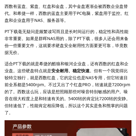
西数有蓝盘、紫盘、红盘和金盘，其中金盘逐渐会被西数企业盘替
代。和希捷一样，西数的蓝盘主要用于PC电脑，紫盘用于监控。红
盘和企业盘用于NAS、服务器等。
PT下载毫无疑问是频繁读写而且是长时间运行的，稳定性和高性能
非常重要。如果是群晖NAS用的，除了PT下载，很多人还会用来备
份一些重要文件，这就要求硬盘安全耐用性方面要更可靠，毕竟数
据无价。
适合PT下载的就是希捷的酷狼和银河企业盘，还有西数的红盘和企
业盘。这些硬盘特点就是
安全耐用、稳定快速
。但有一个我觉得比
较特立独行，就是西数红盘，它的定位也是NAS专用，但它转速目
前全系都是5400rpm。不过又出了个红盘PRO，转速就是7200rpm
的了。西数这么玩，应该是想照顾那些对噪音特别敏感的用户。噪
音在很大程度上是和转速有关的。5400转的肯定比7200转的安静。
但转速低了，性能肯定相应降低，所以这个其实是鱼和熊掌的问题
了。