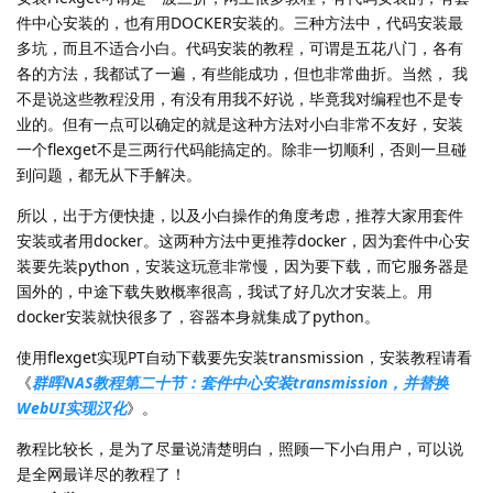
件中心安装的，也有用DOCKER安装的。三种方法中，代码安装最
多坑，而且不适合小白。代码安装的教程，可谓是五花八门，各有
各的方法，我都试了一遍，有些能成功，但也非常曲折。当然， 我
不是说这些教程没用，有没有用我不好说，毕竟我对编程也不是专
业的。但有一点可以确定的就是这种方法对小白非常不友好，安装
一个flexget不是三两行代码能搞定的。除非一切顺利，否则一旦碰
到问题，都无从下手解决。
所以，出于方便快捷，以及小白操作的角度考虑，推荐大家用套件
安装或者用docker。这两种方法中更推荐docker，因为套件中心安
装要先装python，安装这玩意非常慢，因为要下载，而它服务器是
国外的，中途下载失败概率很高，我试了好几次才安装上。用
docker安装就快很多了，容器本身就集成了python。
使用flexget实现PT自动下载要先安装transmission，安装教程请看
《
群晖NAS教程第二十节：套件中心安装transmission，并替换
WebUI实现汉化
》。
教程比较长，是为了尽量说清楚明白，照顾一下小白用户，可以说
是全网最详尽的教程了！