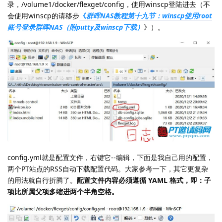
录，/volume1/docker/flexget/config，使用winscp登陆进去（不
会使用winscp的请移步
《
群晖NAS教程第十九节：winscp使用root
账号登录群晖NAS（附putty及winscp下载）
》）。
config.yml就是配置文件，右键它--编辑，下面是我自己用的配置，
两个PT站点的RSS自动下载配置代码。大家参考一下，其它更复杂
的用法就自行折腾了。
配置文件内容
必须遵循 YAML 格式，即：子
项比所属父项多缩进两个半角空格。