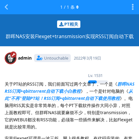
1
/
1
条
PT相关
群晖NAS安装Flexget+transmission实现RSS订阅自动下载
admin
Untouchable
2022年3月19日
Lv.
1531
关于PT站的RSS订阅，我们前面写过两个文章了，一个是《
群晖NAS
RSS订阅+qbittorrent自动下载小白教程
》，一个是针对电脑的《
从
此“不再”登陆PT站！RSS订阅+qbittorrent自动下载使用教程
》。电
脑用RSS其实是非常简单的，每个PT下载软件操作大同小异，对照
上面教程即可。但群晖NAS就要麻烦不少，特别是transmission，
它的WEBUI都没有RSS功能，必须靠一些插件来解决，比如Flexget
就是比较常用的。
安装Flexget可谓是一波三折，网上很多教程，有代码安装的，有套