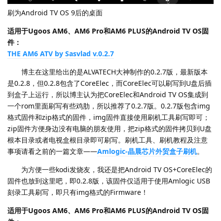
刷为Android TV OS 9后的桌面
适用于Ugoos AM6、AM6 Pro和AM6 PLUS的Android TV OS固
件：
THE AM6 ATV by Sasvlad v.0.2.7
博主在这里给出的是ALVATECH大神制作的0.2.7版，最新版本
是0.2.8，但0.2.8包含了CoreElec，而CoreElec可以刷写到U盘后插
到盒子上运行，所以博主认为把CoreElec和Android TV OS集成到
一个rom里面刷写有些鸡肋，所以推荐了0.2.7版。0.2.7版包含img
格式固件和zip格式的固件，img固件直接使用刷机工具刷写即可；
zip固件方便身边没有电脑的朋友使用，把zip格式的固件拷贝到U盘
根本目录或者电视盒根目录即可刷写。刷机工具、刷机教程及注意
事项请看之前的一篇文章——
Amlogic-晶晨芯片外贸盒子刷机
。
为方便一些kodi发烧友，我还是把Android TV OS+CoreElec的
固件也放到这里吧，即0.2.8版，该固件仅适用于使用Amlogic USB
刻录工具刷写，即只有img格式的Firmware！
适用于Ugoos AM6、AM6 Pro和AM6 PLUS的Android TV OS固