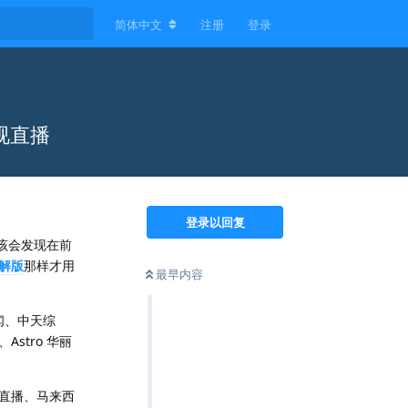
简体中文
注册
登录
视直播
登录以回复
该会发现在前
解版
那样才用
最早内容
闻、中天综
stro 华丽
直播、马来西