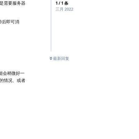
是需要服务器
1
/
1
条
三月 2022
秒后即可消
最新回复
能会稍微好一
的情况、或者