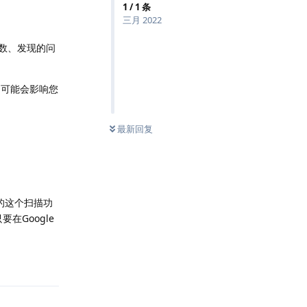
1
/
1
条
三月 2022
数、发现的问
们可能会影响您
最新回复
中的这个扫描功
要在Google
回复