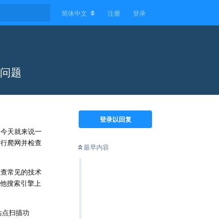
简体中文
注册
登录
O问题
登录以回复
具。今天就来说一
进行爬网并检查
最早内容
检查常见的技术
其他搜索引擎上
站点扫描功