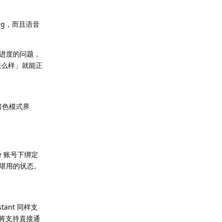
Bug，而且语音
发进度的问题，
怎么样」就能正
暗色模式界
le 账号下绑定
堪用的状态。
ant 同样支
 还将支持直接通