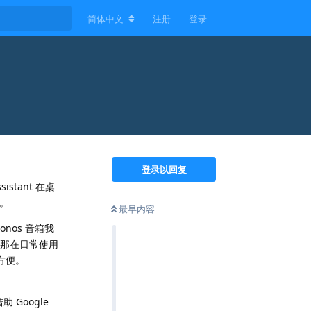
简体中文
注册
登录
」
登录以回复
stant 在桌
」。
最早内容
nos 音箱我
家居，那在日常使用
加方便。
 Google