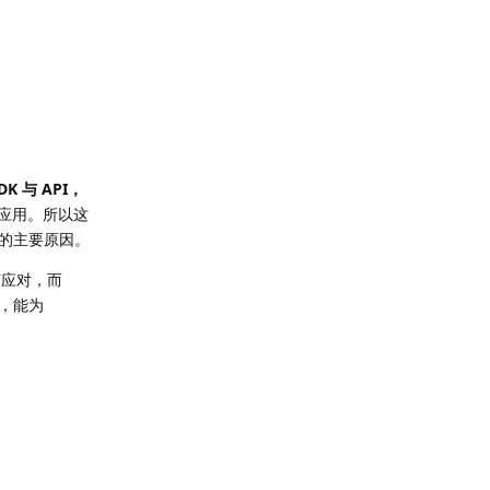
K 与 API，
一应用。所以这
的主要原因。
任何应对，而
后，能为
回复