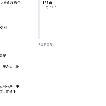
x 三大桌面端操作
1
/
1
条
三月 2022
S 和
最新回复
在最新
之外，开发者也推
「应用程序」中
t 可以正常使