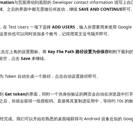
rmation
与页面滑动到底部的 Developer contact information 填写
UE
。之后的界面中都无需做任何改动，继续
SAVE AND CONTINUE
即可
在 Test Users 一项下选择
ADD USERS
，输入你需要用来使用 Google As
 邮箱；在这里你也可以同时添加多个账号，记得用英文逗号隔开即可。
面中点击左上角的设置图标。将
Key Flie Path 路径设置为你保存
刚刚下载到的 
留空，点击
Save
来继续。
 Token 自动生成一个路径，点击自动设置路径即可。
看到
Get token
的界面，同时一个供身份验证的网页会自动在浏览器中打
权限之后，你就会获得一组授权码。直接将其复制进应用中，等待约 10s 的
完成。我们可以开始在熟悉的桌面端获得与 Android 设备近似的 Google A