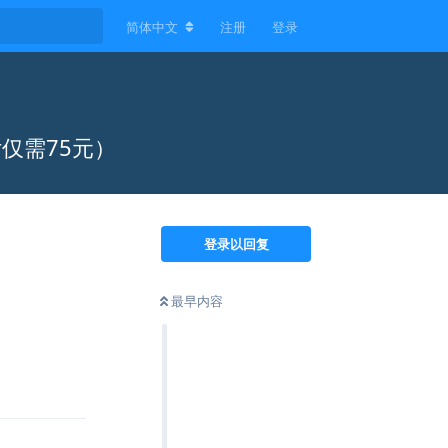
简体中文
注册
登录
付仅需75元）
登录以回复
最早内容
回复