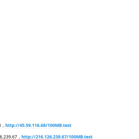
8，
http://45.59.116.68/100MB.test
.239.67，
http://216.126.239.67/100MB.test