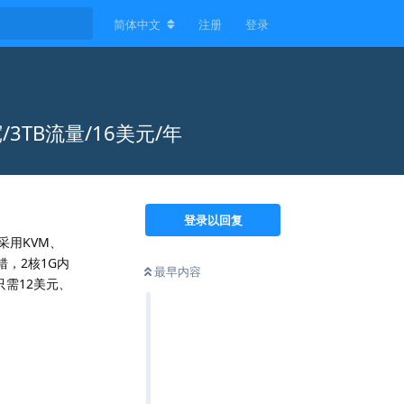
简体中文
注册
登录
宽/3TB流量/16美元/年
登录以回复
采用KVM、
，2核1G内
最早内容
只需12美元、