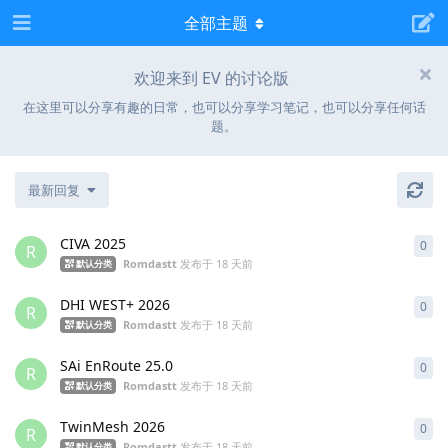
全部主题
欢迎来到 EV 的讨论版
在这里可以分享有趣的日常，也可以分享学习笔记，也可以分享任何话
题。
最新回复
CIVA 2025
0
0
条
R
Romdastt
发布于
18 天前
默认分类
DHI WEST+ 2026
0
0
条
R
Romdastt
发布于
18 天前
默认分类
SAi EnRoute 25.0
0
0
条
R
Romdastt
发布于
18 天前
默认分类
TwinMesh 2026
0
0
条
R
Romdastt
发布于
18 天前
默认分类